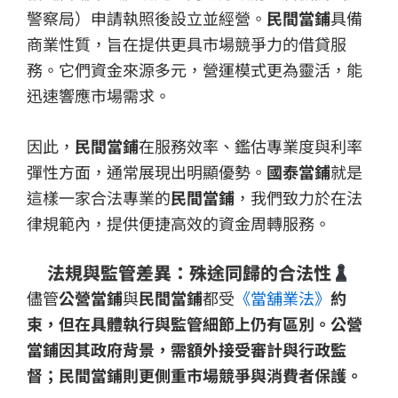
警察局）申請執照後設立並經營。
民間當鋪
具備
商業性質，旨在提供更具市場競爭力的借貸服
務。它們資金來源多元，營運模式更為靈活，能
迅速響應市場需求。
因此，
民間當鋪
在服務效率、鑑估專業度與利率
彈性方面，通常展現出明顯優勢。
國泰當鋪
就是
這樣一家合法專業的
民間當鋪
，我們致力於在法
律規範內，提供便捷高效的資金周轉服務。
法規與監管差異：殊途同歸的合法性
儘管
公營當鋪
與
民間當鋪
都受
《當舖業法》
約
束，但在具體執行與監管細節上仍有區別。公營
當鋪因其政府背景，需額外接受審計與行政監
督；民間當鋪則更側重市場競爭與消費者保護。