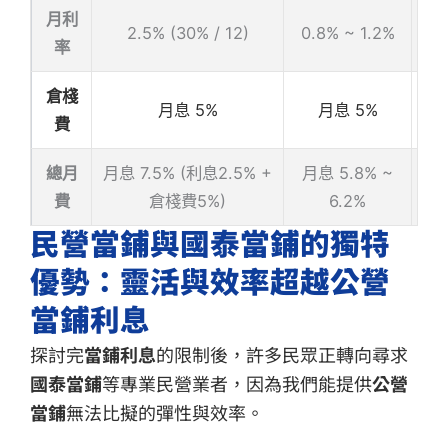
月利
2.5% (30% / 12)
0.8% ~ 1.2%
率
倉棧
典
月息 5%
月息 5%
費
總月
月息 7.5% (利息2.5% +
月息 5.8% ~
費
倉棧費5%)
6.2%
民營當鋪與國泰當鋪的獨特
優勢：靈活與效率超越公營
當鋪利息
探討完
當鋪利息
的限制後，許多民眾正轉向尋求
國泰當鋪
等專業民營業者，因為我們能提供
公營
當鋪
無法比擬的彈性與效率。