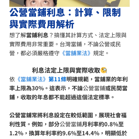
公營當鋪利息：計算、限制
與實際費用解析
想了解
當鋪利息
？搞懂其計算方式、法定上限與
實際費用非常重要。台灣當鋪，不論公營或民
營，都必須嚴格遵守
《當舖業法》
規定。
利息法定上限與實際收取
依
《當鋪業法》
第11條
明確規範，當鋪業的年利
率上限為30%。這表示，不論
公營當鋪
或民間當
鋪，收取的年息都不能超過這個法定標準。
公營當鋪常將利息設定在較低範圍，展現社會福
利性質。例如，部分
公營當鋪
月利率約0.8%至
1.2%，換算年利率約9.6%至14.4%，明顯低於