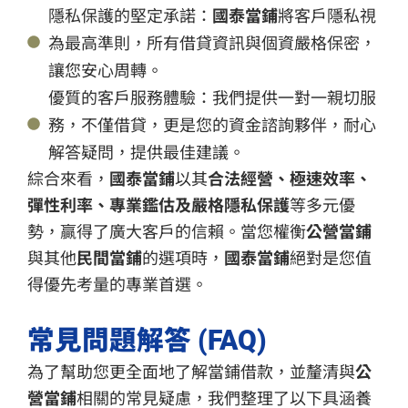
隱私保護的堅定承諾：
國泰當鋪
將客戶隱私視
為最高準則，所有借貸資訊與個資嚴格保密，
讓您安心周轉。
優質的客戶服務體驗：我們提供一對一親切服
務，不僅借貸，更是您的資金諮詢夥伴，耐心
解答疑問，提供最佳建議。
綜合來看，
國泰當鋪
以其
合法經營、極速效率、
彈性利率、專業鑑估及嚴格隱私保護
等多元優
勢，贏得了廣大客戶的信賴。當您權衡
公營當鋪
與其他
民間當鋪
的選項時，
國泰當鋪
絕對是您值
得優先考量的專業首選。
常見問題解答 (FAQ)
為了幫助您更全面地了解當鋪借款，並釐清與
公
營當鋪
相關的常見疑慮，我們整理了以下具涵養