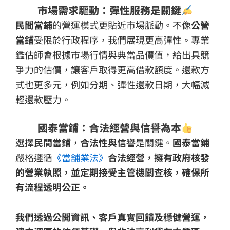
市場需求驅動：彈性服務是關鍵
民間當鋪
的營運模式更貼近市場脈動。不像
公營
當鋪
受限於行政程序，我們展現更高彈性。專業
鑑估師會根據市場行情與典當品價值，給出具競
爭力的估價，讓客戶取得更高借款額度。還款方
式也更多元，例如分期、彈性還款日期，大幅減
輕還款壓力。
國泰當鋪：合法經營與信譽為本
選擇
民間當鋪
，
合法性與信譽
是關鍵。
國泰當鋪
嚴格遵循
《當舖業法》
合法經營，擁有政府核發
的營業執照，並定期接受主管機關查核，確保所
有流程透明公正。
我們透過公開資訊、客戶真實回饋及穩健營運，