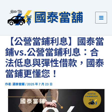
跳
至
主
要
內
容
【公營當鋪利息】國泰當
鋪vs.公營當鋪利息：合
法低息與彈性借款，國泰
當鋪更懂您！
作者:
國泰當舖
/
2025 年 7 月 23 日