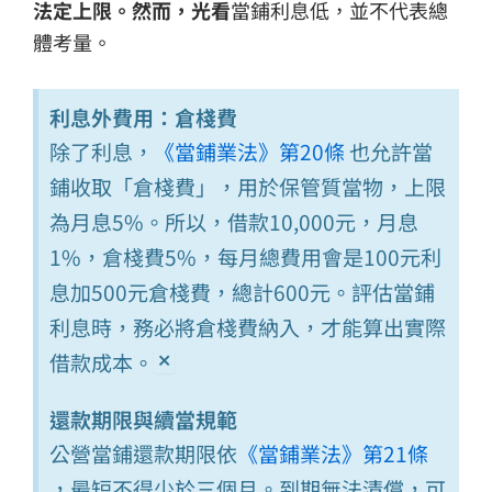
法定上限。然而，光看
當鋪利息低，並不代表總
體考量。
利息外費用：倉棧費
除了利息，
《當鋪業法》第20條
也允許當
鋪收取「倉棧費」，用於保管質當物，上限
為月息5%。所以，借款10,000元，月息
1%，倉棧費5%，每月總費用會是100元利
息加500元倉棧費，總計600元。評估當鋪
利息時，務必將倉棧費納入，才能算出實際
×
借款成本。
還款期限與續當規範
公營當鋪還款期限依
《當鋪業法》第21條
，最短不得少於三個月。到期無法清償，可