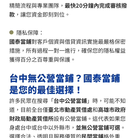
精簡流程與專業團隊，
最快20分鐘內完成審核撥
款
，讓您資金即刻到位。
隱私保障：
國泰當鋪
對客戶個資與借貸資訊實施最嚴格保密
措施，所有過程一對一進行，確保您的隱私權益
獲得百分之百尊重與保護。
台中無公營當鋪？國泰當鋪
是您的最佳選擇！
許多民眾在搜尋「
台中公營當鋪
」時，可能不知
道，目前全台僅
臺北市動產質借處
和
高雄市政府
財政局動產質借所
設有公營當鋪。這代表如果您
身處台中或台中以外縣市，
並無公營當鋪可選
。
選擇合法、透明且服務優質的
民間當鋪
格外重