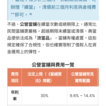
辦理「續當」，清償前三個月利息與倉棧費
×
**即可。
不過，
公營當鋪
在續當次數或總期限上，通常比
民間當鋪更嚴格。超過期限未續當或清償，典當
品便依法成為「
流當品
」，當鋪有權處置。這些
規定確保了合規性，但也確實限制了借款人在資
金運用上的彈性。
公營當鋪與費用一覽
費用
法定上限（《當鋪業
公營當鋪常見
項目
法》規範）
實際範圍
年利
利
30%
9.6% ~ 14.4%
率