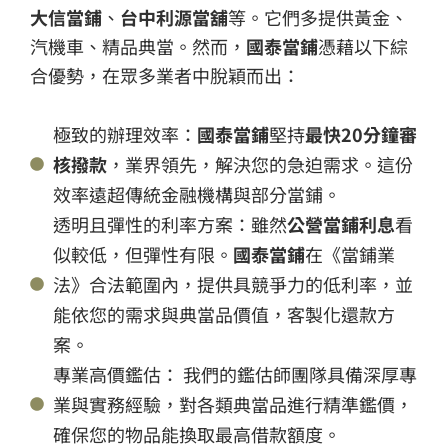
大信當鋪
、
台中利源當舖
等。它們多提供黃金、
汽機車、精品典當。然而，
國泰當鋪
憑藉以下綜
合優勢，在眾多業者中脫穎而出：
極致的辦理效率：
國泰當鋪
堅持
最快20分鐘審
核撥款
，業界領先，解決您的急迫需求。這份
效率遠超傳統金融機構與部分當鋪。
透明且彈性的利率方案：雖然
公營當鋪利息
看
似較低，但彈性有限。
國泰當鋪
在《當鋪業
法》合法範圍內，提供具競爭力的低利率，並
能依您的需求與典當品價值，客製化還款方
案。
專業高價鑑估： 我們的鑑估師團隊具備深厚專
業與實務經驗，對各類典當品進行精準鑑價，
確保您的物品能換取最高借款額度。