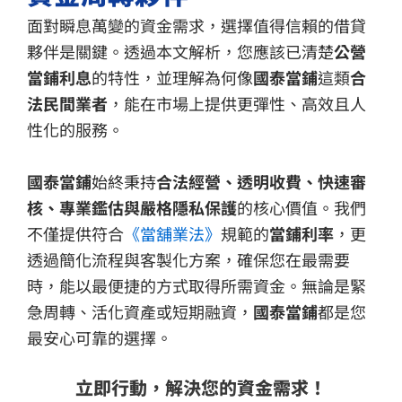
面對瞬息萬變的資金需求，選擇值得信賴的借貸
夥伴是關鍵。透過本文解析，您應該已清楚
公營
當鋪利息
的特性，並理解為何像
國泰當鋪
這類
合
法民間業者
，能在市場上提供更彈性、高效且人
性化的服務。
國泰當鋪
始終秉持
合法經營、透明收費、快速審
核、專業鑑估與嚴格隱私保護
的核心價值。我們
不僅提供符合
《當舖業法》
規範的
當鋪利率
，更
透過簡化流程與客製化方案，確保您在最需要
時，能以最便捷的方式取得所需資金。無論是緊
急周轉、活化資產或短期融資，
國泰當鋪
都是您
最安心可靠的選擇。
立即行動，解決您的資金需求！