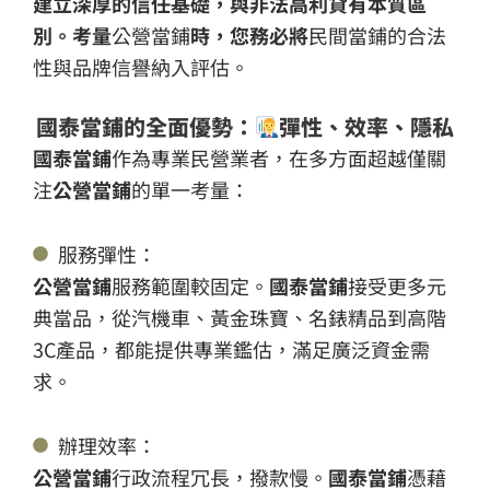
建立深厚的信任基礎，與非法高利貸有本質區
別。考量
公營當鋪
時，您務必將
民間當鋪的合法
性與品牌信譽納入評估。
國泰當鋪的全面優勢：
彈性、效率、隱私
國泰當鋪
作為專業民營業者，在多方面超越僅關
注
公營當鋪
的單一考量：
服務彈性：
公營當鋪
服務範圍較固定。
國泰當鋪
接受更多元
典當品，從汽機車、黃金珠寶、名錶精品到高階
3C產品，都能提供專業鑑估，滿足廣泛資金需
求。
辦理效率：
公營當鋪
行政流程冗長，撥款慢。
國泰當鋪
憑藉