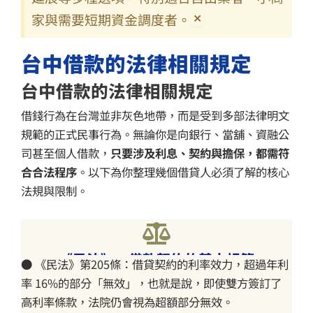
×
家與需要短期資金調度者。
台中借款的法律相關規定
台中借款的法律相關規定
借錢行為在台灣並非灰色地帶，而是受到多部法律明文
規範的正式民事行為。無論你是向銀行、當舖、資融公
司甚至個人借款，
只要涉及利息、契約與擔保，都需符
合合法程序
。以下為你整理幾個借貸人必須了解的核心
法規與限制。
《民法》：借款契約的基本規範
● 《民法》第205條：借貸契約的利率效力，超過年利
率 16%的部分「無效」，也就是說，即使雙方簽訂了
高利率條款，法院仍會視為超額部分無效。