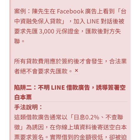
案例：陳先生在 Facebook 廣告上看到「台
中資融免保人貸款」，加入 LINE 對話後被
要求先匯 3,000 元保證金，匯款後對方失
聯。
所有貸款費用應於簽約後才會發生，合法業
×
者絕不會要求先匯款。
陷阱二：不明 LINE 借款廣告，誘導簽署空
白本票
手法說明：
這類借款廣告通常以「日息0.2%、不查聯
徵」為誘因，在你線上填資料後寄送空白本
票要求簽名。實際借到的金額很低，卻被迫