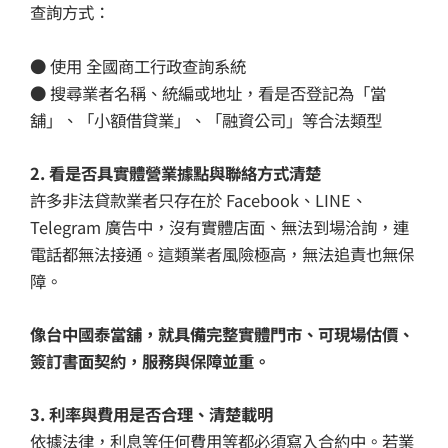
查詢方式：
● 使用 全國商工行政查詢系統
● 搜尋業者名稱、統編或地址，看是否登記為「當
舖」、「小額借貸業」、「融資公司」等合法類型
2. 看是否具實體營業據點與聯絡方式清楚
許多非法貸款業者只存在於 Facebook、LINE、
Telegram 廣告中，沒有實體店面、無法到場洽詢，連
電話都無法接通。這類業者風險極高，無法追責也無保
障。
像台中國泰當舖，就具備完整實體門市、可現場估價、
簽訂書面契約，服務與保障並重。
3. 利率與費用是否合理、清楚載明
依據法律，利息等任何費用等都必須寫入合約中。若業