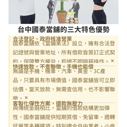
台中國泰當舖的三大特色優勢
合法登記、政府核准營業
國泰當舖依《當舖業法》設立，擁有合法登
記證號與營業地址，所有借款皆簽訂正式契
×
約，保障雙方權益，拒絕不明暗箱操作。
快速放款，不查聯徵，手機也能借
無論是手機、機車、汽車、黃金、3C產
品，只要具有市場價值，國泰當舖皆可立即
估價、當天放款，無需查信用、也不影響聯
×
徵。
客製化彈性方案，還款無壓力
與傳統金融相比，當舖的借款結構更加彈
性，國泰當舖提供短期質借、免留車、週轉
延展等多種選項，特別適合自由業者、小商