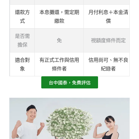
還款方
本息攤還，需定期
月付利息＋本金清
式
繳款
償
是否需
免
視額度條件而定
擔保
適合對
有正式工作與信用
信用尚可、無不良
象
條件者
紀錄者
台中國泰，免費評估