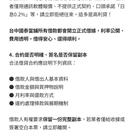
者僅用通訊軟體報價、不提供正式契約、口頭承諾「日
息0.2%」等，請立即拒絕往來，這多是高利貸！
台中國泰當舖所有借款都會開立正式借據，利率公開、
費用透明，借得安心、還得順利。
4. 合約是否明確、簽名是否保留副本
合法借貸合約應註明下列資訊：
● 借款人與借出人基本資料
● 借款金額與質押物說明
● 月利率與還款方式
● 違約處理條款與展期機制
借款人有權要求
保留一份完整副本
，若業者僅給收據或
簽署空白本票，請立即離開。