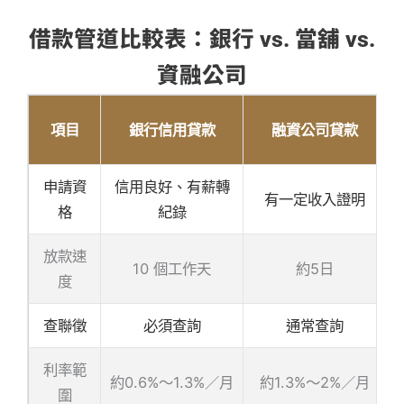
借款管道比較表：銀行 vs. 當舖 vs.
資融公司
項目
銀行信用貸款
融資公司貸款
申請資
信用良好、有薪轉
有一定收入證明
格
紀錄
放款速
10 個工作天
約5日
度
查聯徵
必須查詢
通常查詢
利率範
約0.6%～1.3%／月
約1.3%～2%／月
圍