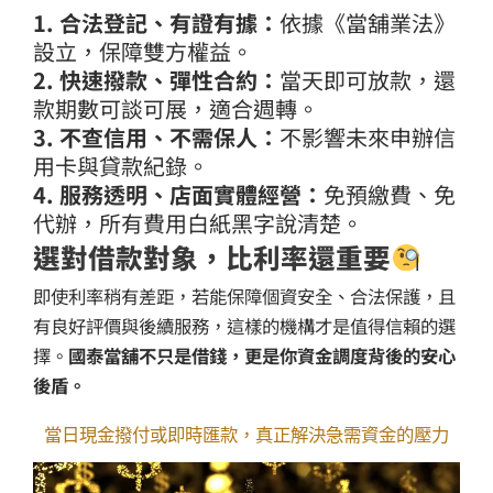
1. 合法登記、有證有據：
依據《當舖業法》
設立，保障雙方權益。
2. 快速撥款、彈性合約：
當天即可放款，還
款期數可談可展，適合週轉。
3. 不查信用、不需保人：
不影響未來申辦信
用卡與貸款紀錄。
4. 服務透明、店面實體經營：
免預繳費、免
代辦，所有費用白紙黑字說清楚。
選對借款對象，比利率還重要
即使利率稍有差距，若能保障個資安全、合法保護，且
有良好評價與後續服務，這樣的機構才是值得信賴的選
擇。
國泰當舖不只是借錢，更是你資金調度背後的安心
後盾。
當日現金撥付或即時匯款，真正解決急需資金的壓力