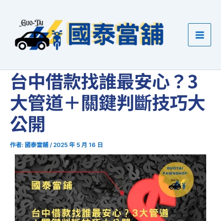
跳
至
主
要
內
容
台中借款找誰最安心？3
大管道＋關鍵判斷技巧大
公開
作者:
國泰當舖
/
2025 年 5 月 16 日