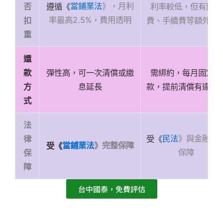
當鋪業法
》，月利
遵循《
利率較低，但有開辦
否
率最高2.5%，費用透明
費、手續費等額外成
扣
重
還
彈性高，可一次清償或繳
需綁約，每月固定還
款
息延長
款，提前清償有違約
方
式
法
民法
》與金融法
受《
律
當鋪業法
》完整保障
受《
保障
保
障
台中國泰，免費評估