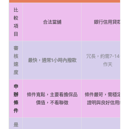
比
較
合法當舖
銀行信用貸款
項
目
審
冗長，約需7-14個工
核
最快，通常1小時內撥款
作天
速
度
申
條件寬鬆，主要看擔保品
條件嚴苛，需穩定收
辦
價值，不看聯徵
證明與良好信用紀錄
條
件
是