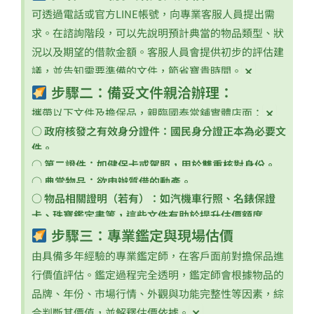
可透過電話或官方LINE帳號，向專業客服人員提出需
求。在諮詢階段，可以先說明預計典當的物品類型、狀
況以及期望的借款金額。客服人員會提供初步的評估建
×
議，並告知需要準備的文件，節省寶貴時間。
步驟二：備妥文件親洽辦理：
×
攜帶以下文件及擔保品，親臨國泰當舖實體店面：
○ 政府核發之有效身分證件：國民身分證正本為必要文
件。
○ 第二證件：如健保卡或駕照，用於雙重核對身份。
×
○ 典當物品：欲申辦質借的動產。
×
○ 物品相關證明（若有）：如汽機車行照、名錶保證
×
卡、珠寶鑑定書等，這些文件有助於提升估價額度
×
步驟三：專業鑑定與現場估價
由具備多年經驗的專業鑑定師，在客戶面前對擔保品進
行價值評估。鑑定過程完全透明，鑑定師會根據物品的
品牌、年份、市場行情、外觀與功能完整性等因素，綜
×
合判斷其價值，並解釋估價依據。