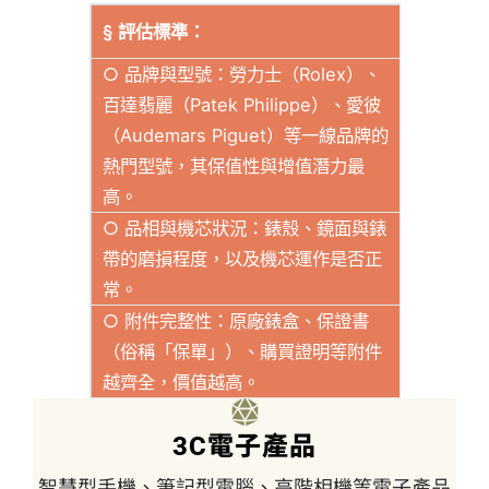
§ 評估標準：
○ 品牌與型號：勞力士（Rolex）、
百達翡麗（Patek Philippe）、愛彼
（Audemars Piguet）等一線品牌的
熱門型號，其保值性與增值潛力最
高。
○ 品相與機芯狀況：錶殼、鏡面與錶
帶的磨損程度，以及機芯運作是否正
常。
○ 附件完整性：原廠錶盒、保證書
（俗稱「保單」）、購買證明等附件
越齊全，價值越高。
3C電子產品
智慧型手機、筆記型電腦、高階相機等電子產品