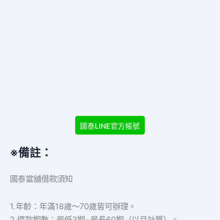
國泰LINE官方帳號
※備註：
國泰當舖借款須知
1.年齡：年滿18歲～70歲皆可辦理。
2.還款期數：最低3期~最長60期（以月計算）。