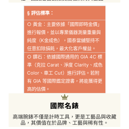
§ 評估標準：
○ 黃金：主要依據「國際即時金價」
進行報價，並以專業儀器測量重量與
純度（K金成色），國泰當舖堅持不
任意扣除損耗，最大化客戶權益。
○ 鑽石：依據國際通用的 GIA 4C 標
準（克拉 Carat、淨度 Clarity、成色
Color、車工 Cut）進行評估。若附
有 GIA 等國際鑑定證書，將能獲得更
高的估價。
國際名錶
高端腕錶不僅是計時工具，更是工藝品與收藏
品，其價值在於品牌、工藝與稀有性。