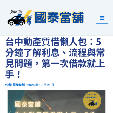
跳
至
主
要
內
容
台中動產質借懶人包：5
分鐘了解利息、流程與常
見問題，第一次借款就上
手！
作者:
國泰當舖
/
2025 年 10 月 21 日