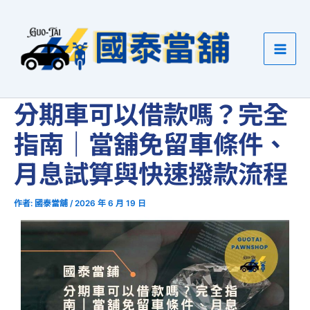
跳
至
主
要
內
容
分期車可以借款嗎？完全
指南｜當舖免留車條件、
月息試算與快速撥款流程
作者:
國泰當舖
/
2026 年 6 月 19 日