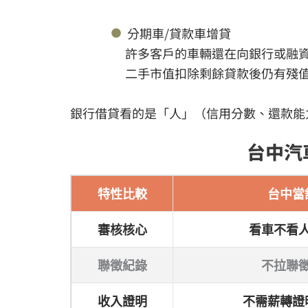
分期車/貸款車增貸
許多客戶的車輛還在向銀行或融
二手市值扣除剩餘貸款後仍有殘
銀行借貸看的是「人」（信用分數、還款能
台中汽
特性比較
台中當舖
審核核心
看車不看
聯徵紀錄
不拉聯
收入證明
不需薪轉證