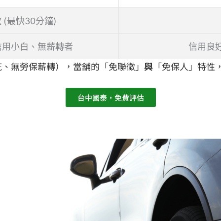
款
(最快30分鐘)
信用小白、無薪轉者
信用良
疵、無勞保薪轉），當舖的「免聯徵」
與
「免保人」特性
台中國泰，免費評估