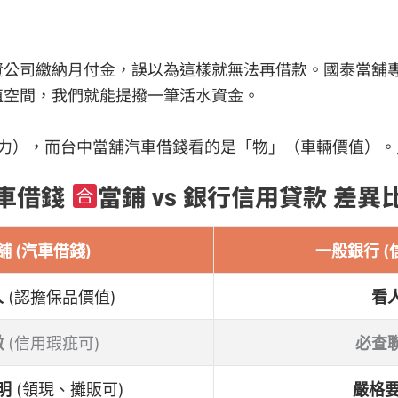
資公司繳納月付金，誤以為這樣就無法再借款。國泰當舖
值空間，我們就能提撥一筆活水資金。
力），而台中當舖汽車借錢看的是「物」（車輛價值）。
車借錢
當鋪 vs 銀行信用貸款 差異
 (汽車借錢)
一般銀行 
人
(認擔保品價值)
看
徵
(信用瑕疵可)
必查
明
(領現、攤販可)
嚴格