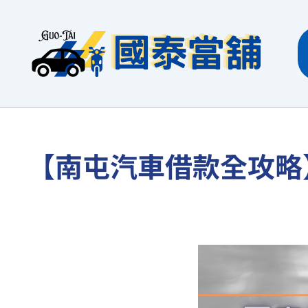
跳
至
主
要
內
容
【南屯汽車借款全攻略